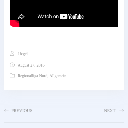
1fcgel
August 27, 2016
Regionalliga Nord
,
Allgemein
PREVIOUS
NEXT