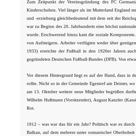
Zum Zeitpunkt der Vereinsgründung des FC Germania
Kinderschuhen. Viel länger als im Mutterland England mu
und -erziehung gleichbedeutend mit dem seit der Reichs
war zu Beginn des 20. Jahrhunderts eine höchst national
wurde. Erschwerend hinzu kam die soziale Komponente. D
von Aufsteigern. Arbeiter verfügten weder über genügend
1933) erreichte der Fußball in den 1920er Jahren auc
gegründeten Deutschen Fußball-Bundes (DFB). Von etwa 1
Vor diesem Hintergrund liegt es auf der Hand, dass in 
rollte. Nicht so in der Gemeinde Egestorf am Deister, w
am 13. Oktober weitere neue Mitglieder begrüßen durf
Wilhelm Hußmann (Vorsitzender), August Kanzler (Kassier
Rot.
1912 – was war das für ein Jahr? Politisch war es durch 
Balkan, auf dem mehrere unter osmanischer Oberhoheit s