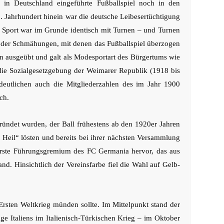
n Deutschland eingeführte Fußballspiel noch in den
. Jahrhundert hinein war die deutsche Leibesertüchtigung
. Sport war im Grunde identisch mit Turnen – und Turnen
ne der Schmähungen, mit denen das Fußballspiel überzogen
n ausgeübt und galt als Modesportart des Bürgertums wie
h die Sozialgesetzgebung der Weimarer Republik (1918 bis
deutlichen auch die Mitgliederzahlen des im Jahr 1900
ch.
ründet wurden, der Ball frühestens ab den 1920er Jahren
 Heil“ lösten und bereits bei ihrer nächsten Versammlung
erste Führungsgremium des FC Germania hervor, das aus
d. Hinsichtlich der Vereinsfarbe fiel die Wahl auf Gelb-
 Ersten Weltkrieg münden sollte. Im Mittelpunkt stand der
e Italiens im Italienisch-Türkischen Krieg – im Oktober