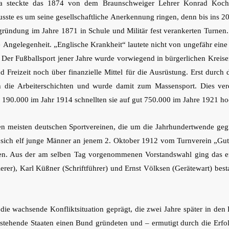
 steckte das 1874 von dem Braunschweiger Lehrer Konrad Koch i
sste es um seine gesellschaftliche Anerkennung ringen, denn bis ins 20
gründung im Jahre 1871 in Schule und Militär fest verankerten Turnen
e Angelegenheit. „Englische Krankheit“ lautete nicht von ungefähr ei
er Fußballsport jener Jahre wurde vorwiegend in bürgerlichen Kreise
 Freizeit noch über finanzielle Mittel für die Ausrüstung. Erst durc
h die Arbeiterschichten und wurde damit zum Massensport. Dies ver
90.000 im Jahr 1914 schnellten sie auf gut 750.000 im Jahre 1921 ho
den meisten deutschen Sportvereinen, die um die Jahrhundertwende geg
o sich elf junge Männer an jenem 2. Oktober 1912 vom Turnverein „Gut
ten. Aus der am selben Tag vorgenommenen Vorstandswahl ging das 
er), Karl Küßner (Schriftführer) und Ernst Völksen (Gerätewart) bestan
die wachsende Konfliktsituation geprägt, die zwei Jahre später in den
tehende Staaten einen Bund gründeten und – ermutigt durch die Erfolg