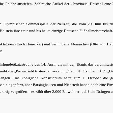
e Reiche ausriefen. Zahlreiche Artikel der „Provinzial-Deister-Lein
ten Olympischen Sommerspiele der Neuzeit, die vom 29. Juni bis z
Holstein ihre erste und bis heute einzige Deutsche Fußballmeisterschaft.
iktatoren (Erich Honecker) und verhinderte Monarchen (Otto von Habsb
t.
rhundertkatastrophe des 14. April, als mit der Titanic das berühmteste
schreibt die „Provinzial-Deister-Leine-Zeitung“ am 31. Oktober 1912. 
egangen. Das königliche Konsistorium hatte zum 1. Oktober die 
n eingepfarrt, aber Barsinghausen und Nienstedt haben doch eine Einw
 derartig vergrößert – es zählt über 2.000 Einwohner -, daß ein Drängen a