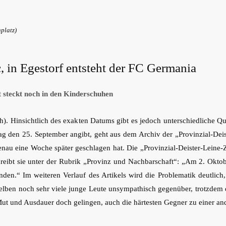
platz)
c, in Egestorf entsteht der FC Germania
t steckt noch in den Kinderschuhen
h). Hinsichtlich des exakten Datums gibt es jedoch unterschiedliche 
ag den 25. September angibt, geht aus dem Archiv der „Provinzial-Deis
au eine Woche später geschlagen hat. Die „Provinzial-Deister-Leine-
eibt sie unter der Rubrik „Provinz und Nachbarschaft“: „Am 2. Oktob
den.“ Im weiteren Verlauf des Artikels wird die Problematik deutlich
selben noch sehr viele junge Leute unsympathisch gegenüber, trotzdem 
 Mut und Ausdauer doch gelingen, auch die härtesten Gegner zu einer a