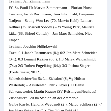
Trainer:
Jan Zimmermann
FC St. Pauli II:
Marvin Zimmermann – Florian-Horst
Carstens, Jacob Rasmussen, Tim-Julian Pahl, Benjamin
Nadjem – Seung-Won Lee (70. Marvin Kehl), Lennart
Keßner (75. Marcell Sobotta) – Yi Young Park, Maurice
Litka (88. Sirlord Conteh) – Jan-Marc Schneider, Nico
Empen
Trainer:
Joachim Philipkowski
Tore:
0:1 Jacob Rasmussen (8.); 0:2 Jan-Marc Schneider
(34.); 0:3 Lennart Keßner (66.); 1:3 Marek Waldschmidt
(74.); 2:3 Torben Engelking (84.); 3:3 Joshua Siegert
(Foulelfmeter, 90+2.)
Schiedsrichter/in:
Stefan Zielsdorf (SpVg Hülsen-
Westerloh) – Assistenten: Patrik Feyer (FC Hansa
Schwanewede), Martin Krause (SV Reislingen/Neuhaus)
Zuschauer:
120 im Stadion an der Ammerke
Gelbe Karte:
Hendrik Weydandt (2.), Marco Schikora (2.) /
Jan-Marc Schneider (2.), Tim-Julian Pahl (4.)