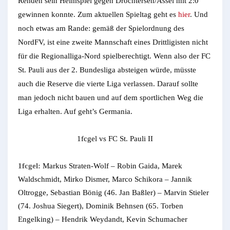
Rehden sein Heimspiel gegen Drochtersen/Assel mit 2:0
gewinnen konnte. Zum aktuellen Spieltag geht es
hier
. Und
noch etwas am Rande: gemäß der Spielordnung des
NordFV, ist eine zweite Mannschaft eines Drittligisten nicht
für die Regionalliga-Nord spielberechtigt. Wenn also der FC
St. Pauli aus der 2. Bundesliga absteigen würde, müsste
auch die Reserve die vierte Liga verlassen. Darauf sollte
man jedoch nicht bauen und auf dem sportlichen Weg die
Liga erhalten. Auf geht’s Germania.
1fcgel vs FC St. Pauli II
1fcgel:
Markus Straten-Wolf – Robin Gaida, Marek
Waldschmidt, Mirko Dismer, Marco Schikora – Jannik
Oltrogge, Sebastian Bönig (46. Jan Baßler) – Marvin Stieler
(74. Joshua Siegert), Dominik Behnsen (65. Torben
Engelking) – Hendrik Weydandt, Kevin Schumacher