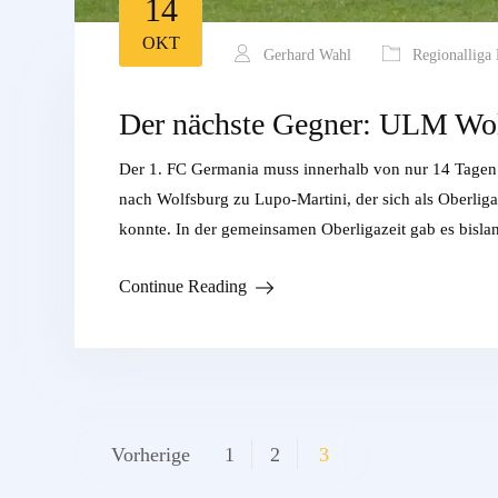
14
OKT
Gerhard Wahl
Regionalliga
Der nächste Gegner: ULM Wo
Der 1. FC Germania muss innerhalb von nur 14 Tagen n
nach Wolfsburg zu Lupo-Martini, der sich als Oberliga
konnte. In der gemeinsamen Oberligazeit gab es bisla
Continue Reading
Beitragsnavigation
Vorherige
1
2
3