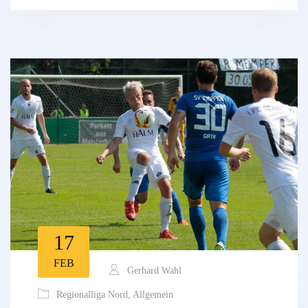
17
FEB
Gerhard Wahl
Regionalliga Nord
,
Allgemein