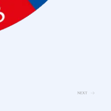
NEXT
SV Holthausen Biene