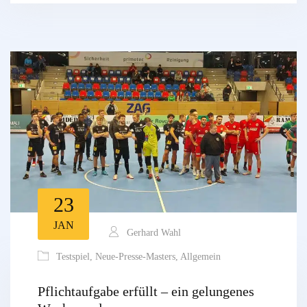
23
JAN
Gerhard Wahl
Testspiel
,
Neue-Presse-Masters
,
Allgemein
Pflichtaufgabe erfüllt – ein gelungenes