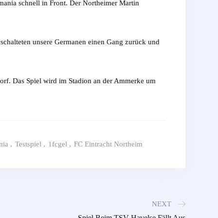
ania schnell in Front. Der Northeimer Martin
h schalteten unsere Germanen einen Gang zurück und
orf. Das Spiel wird im Stadion an der Ammerke um
nia
,
Testspiel
,
1fcgel
,
FC Eintracht Northeim
NEXT
Spiel Beim TSV Havelse Fällt Aus