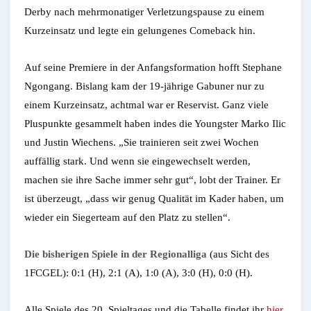
Derby nach mehrmonatiger Verletzungspause zu einem
Kurzeinsatz und legte ein gelungenes Comeback hin.
Auf seine Premiere in der Anfangsformation hofft Stephane
Ngongang. Bislang kam der 19-jährige Gabuner nur zu
einem Kurzeinsatz, achtmal war er Reservist. Ganz viele
Pluspunkte gesammelt haben indes die Youngster Marko Ilic
und Justin Wiechens. „Sie trainieren seit zwei Wochen
auffällig stark. Und wenn sie eingewechselt werden,
machen sie ihre Sache immer sehr gut“, lobt der Trainer. Er
ist überzeugt, „dass wir genug Qualität im Kader haben, um
wieder ein Siegerteam auf den Platz zu stellen“.
Die bisherigen Spiele in der Regionalliga
(aus Sicht des
1FCGEL): 0:1 (H), 2:1 (A), 1:0 (A), 3:0 (H), 0:0 (H).
Alle Spiele des 20. Spieltages und die Tabelle findet ihr
hier
.