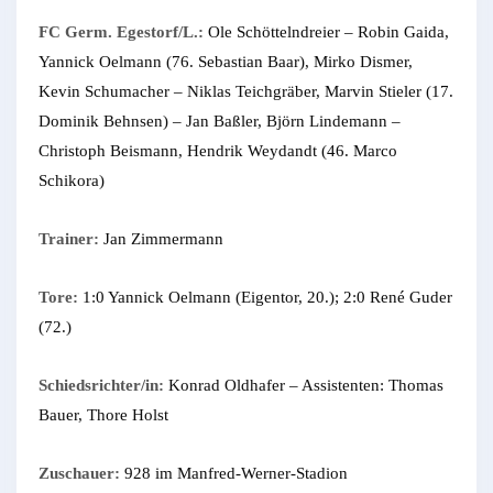
FC Germ. Egestorf/L.:
Ole Schöttelndreier – Robin Gaida,
Yannick Oelmann (76. Sebastian Baar), Mirko Dismer,
Kevin Schumacher – Niklas Teichgräber, Marvin Stieler (17.
Dominik Behnsen) – Jan Baßler, Björn Lindemann –
Christoph Beismann, Hendrik Weydandt (46. Marco
Schikora)
Trainer:
Jan Zimmermann
Tore:
1:0 Yannick Oelmann (Eigentor, 20.); 2:0 René Guder
(72.)
Schiedsrichter/in:
Konrad Oldhafer – Assistenten: Thomas
Bauer, Thore Holst
Zuschauer:
928 im Manfred-Werner-Stadion