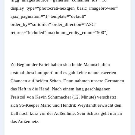
[ngg_images source=“galleries“ container_ids=“18″
display_type=“photocrati-nextgen_basic_imagebrowser“
ajax_pagination=“1″ template=“default“
order_by=“sortorder“ order_direction=“ASC“
returns=“included“ maximum_entity_count=“500″]
Zu Beginn der Partei haben sich beide Mannschaften
erstmal ‚beschnuppert‘ und es gab keine nennenswerten
Chancen auf beiden Seiten. Dann nahmen unsere Germanen
das Heft in die Hand. Nach einem lang geschlagenen
Freistoß von Kevin Schumacher (12. Minute) verschätzt
sich 96-Keeper Maric und Hendrik Weydandt erwischt den
Ball noch kurz vor der Außenlinie. Sein Schuss geht nur an
das Außennetz.