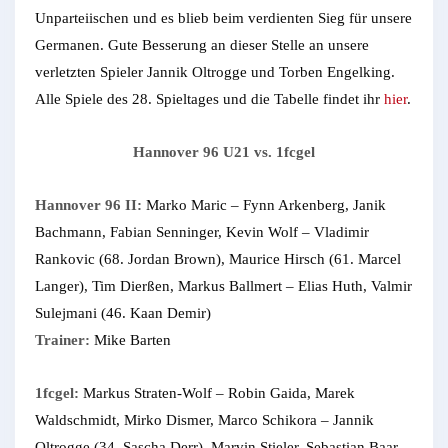
Unparteiischen und es blieb beim verdienten Sieg für unsere
Germanen. Gute Besserung an dieser Stelle an unsere
verletzten Spieler Jannik Oltrogge und Torben Engelking.
Alle Spiele des 28. Spieltages und die Tabelle findet ihr
hier
.
Hannover 96 U21 vs. 1fcgel
Hannover 96 II:
Marko Maric – Fynn Arkenberg, Janik
Bachmann, Fabian Senninger, Kevin Wolf – Vladimir
Rankovic (68. Jordan Brown), Maurice Hirsch (61. Marcel
Langer), Tim Dierßen, Markus Ballmert – Elias Huth, Valmir
Sulejmani (46. Kaan Demir)
Trainer:
Mike Barten
1fcgel:
Markus Straten-Wolf – Robin Gaida, Marek
Waldschmidt, Mirko Dismer, Marco Schikora – Jannik
Oltrogge (34. Sascha Derr), Marvin Stieler, Sebastian Baar