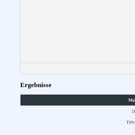
Ergebnisse
Ma
1
TSV