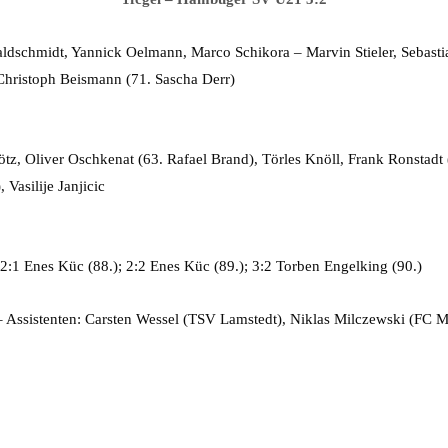
dschmidt, Yannick Oelmann, Marco Schikora – Marvin Stieler, Sebasti
Christoph Beismann (71. Sascha Derr)
tz, Oliver Oschkenat (63. Rafael Brand), Törles Knöll, Frank Ronstadt 
Vasilije Janjicic
 2:1 Enes Küc (88.); 2:2 Enes Küc (89.); 3:2 Torben Engelking (90.)
 Assistenten: Carsten Wessel (TSV Lamstedt), Niklas Milczewski (FC 