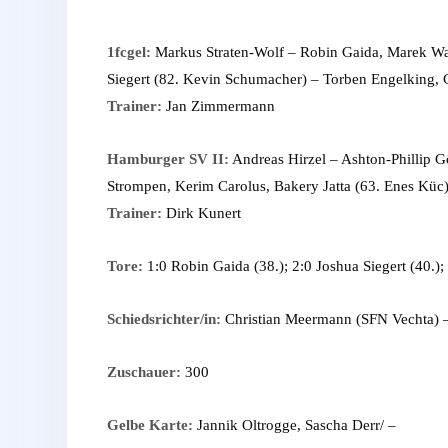
1fcgel:
Markus Straten-Wolf – Robin Gaida, Marek Wal
Siegert (82. Kevin Schumacher) – Torben Engelking, 
Trainer:
Jan Zimmermann
Hamburger SV II:
Andreas Hirzel – Ashton-Phillip Gö
Strompen, Kerim Carolus, Bakery Jatta (63. Enes Küc), 
Trainer:
Dirk Kunert
Tore:
1:0 Robin Gaida (38.); 2:0 Joshua Siegert (40.);
Schiedsrichter/in:
Christian Meermann (SFN Vechta) –
Zuschauer:
300
Gelbe Karte:
Jannik Oltrogge, Sascha Derr/ –