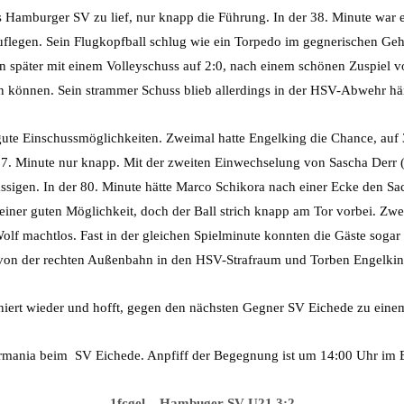
des Hamburger SV zu lief, nur knapp die Führung. In der 38. Minute war
flegen. Sein Flugkopfball schlug wie ein Torpedo im gegnerischen Geh
n später mit einem Volleyschuss auf 2:0, nach einem schönen Zuspiel v
n können. Sein strammer Schuss blieb allerdings in der HSV-Abwehr h
ute Einschussmöglichkeiten. Zweimal hatte Engelking die Chance, auf
 67. Minute nur knapp. Mit der zweiten Einwechselung von Sascha Derr 
lässigen. In der 80. Minute hätte Marco Schikora nach einer Ecke den 
iner guten Möglichkeit, doch der Ball strich knapp am Tor vorbei. Zwei
Wolf machtlos. Fast in der gleichen Spielminute konnten die Gäste soga
on der rechten Außenbahn in den HSV-Strafraum und Torben Engelking 
niert wieder und hofft, gegen den nächsten Gegner SV Eichede zu ein
rmania beim SV Eichede. Anpfiff der Begegnung ist um 14:00 Uhr im E
1fcgel – Hambuger SV U21 3:2