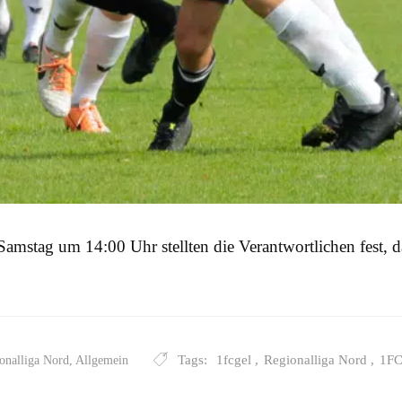
mstag um 14:00 Uhr stellten die Verantwortlichen fest, dass
Tags:
1fcgel
,
Regionalliga Nord
,
1FC
onalliga Nord
,
Allgemein