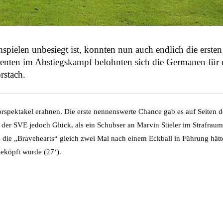
pielen unbesiegt ist, konnten nun auch endlich die erste
nten im Abstiegskampf belohnten sich die Germanen für ei
rstach.
rspektakel erahnen. Die erste nennenswerte Chance gab es auf Seiten de
te der SVE jedoch Glück, als ein Schubser an Marvin Stieler im Strafrau
 die „Bravehearts“ gleich zwei Mal nach einem Eckball in Führung hät
geköpft wurde (27‘).