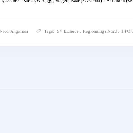
, Dismer – Stieler, Oltrogge, Siegert, Baar (77. Gaida) – Beismann (8
Tags:
SV Eichede
,
Regionalliga Nord
,
1.FC 
 Nord
,
Allgemein