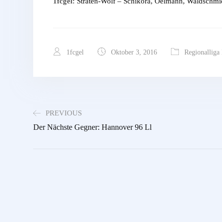
1fcgel:
Straten-Wolf – Schikora, Oelmann, Waldschmidt
1fcgel
Oktober 3, 2016
Regionalliga
PREVIOUS
Der Nächste Gegner: Hannover 96 Ll