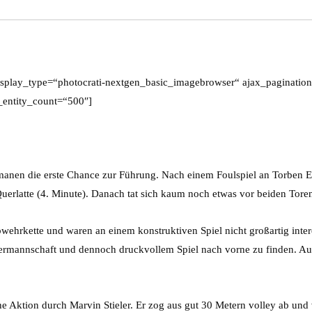
isplay_type=“photocrati-nextgen_basic_imagebrowser“ ajax_pagination
entity_count=“500″]
ermanen die erste Chance zur Führung. Nach einem Foulspiel an Torben 
Querlatte (4. Minute). Danach tat sich kaum noch etwas vor beiden Tore
wehrkette und waren an einem konstruktiven Spiel nicht großartig int
termannschaft und dennoch druckvollem Spiel nach vorne zu finden. Au
he Aktion durch Marvin Stieler. Er zog aus gut 30 Metern volley ab und 