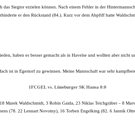
h das Siegtor erzielen können. Nach einem Fehler in der Hintermannsch
rhinderte er den Rückstand (84.). Kurz vor dem Abpfiff hatte Waldschmid
ieden, haben es besser gemacht als in Havelse und wollten aber nicht u
nfach ist in Egestorf zu gewinnen. Meine Mannschaft war sehr kampfbere
1FCGEL vs. Lüneburger SK Hansa 0:0
18 Marek Waldschmidt, 3 Robin Gaida, 23 Niklas Teichgräber – 8 Marvi
hens (78. 22 Lennart Novotny), 16 Torben Engelking (82. 6 Jannik Olt