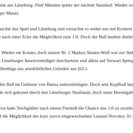
Gäste aus Lüneburg. Fünf Minuten später der nächste Standard. Wieder w
ger Mauer.
achte das Spiel und Lüneburg und versuchte es weiter nur mit Konter
 nach einer Ecke die Möglichkeit zum 1:0. Doch der Ball landete dire
. Wieder ein Konter, doch unsere Nr. 1 Markus Straten-Wolf war zur Stel
üneburger Innenverteidiger durchsetzen und allein auf Torwart Sprin
 allerdings aus unerklärlichen Gründen aus (62.).
den Ball im Gehäuse von Hansa unterzubringen. Doch sein Kopfball la
elte sich gekonnt durch den Lüneburger Strafraum, doch seine Hereinga
Erst hatte Teichgräber nach einem Freistoß die Chance das 1:0 zu erziel
die Möglichkeit des kurz zuvor eingewechselten Lennart Novotny. Er z