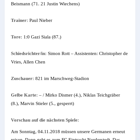
Beismann (71. 21 Justin Wiechens)
Trainer:
Paul Nieber
Tore:
1:0 Gazi Siala (87.)
Schiedsrichter/in:
Simon Rott – Assistenten: Christopher de
Vries, Allen Chen
Zuschauer:
821 im Marschweg-Stadion
Gelbe Karte:
– / Mirko Dismer (4.), Niklas Teichgräber
(8.), Marvin Stieler (5., gesperrt)
Vorschau auf die nächsten Spiele:
Am Sonntag, 04.11.2018 müssen unsere Germanen erneut
reisen. Dann geht es zum FC Eintracht Norderstedt. Das