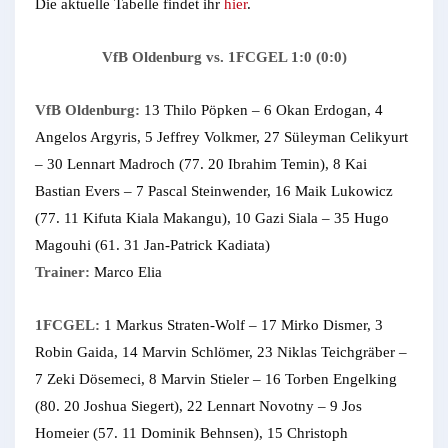
Die aktuelle Tabelle findet ihr
hier
.
VfB Oldenburg vs. 1FCGEL 1:0 (0:0)
VfB Oldenburg:
13 Thilo Pöpken – 6 Okan Erdogan, 4
Angelos Argyris, 5 Jeffrey Volkmer, 27 Süleyman Celikyurt
– 30 Lennart Madroch (77. 20 Ibrahim Temin), 8 Kai
Bastian Evers – 7 Pascal Steinwender, 16 Maik Lukowicz
(77. 11 Kifuta Kiala Makangu), 10 Gazi Siala – 35 Hugo
Magouhi (61. 31 Jan-Patrick Kadiata)
Trainer:
Marco Elia
1FCGEL:
1 Markus Straten-Wolf – 17 Mirko Dismer, 3
Robin Gaida, 14 Marvin Schlömer, 23 Niklas Teichgräber –
7 Zeki Dösemeci, 8 Marvin Stieler – 16 Torben Engelking
(80. 20 Joshua Siegert), 22 Lennart Novotny – 9 Jos
Homeier (57. 11 Dominik Behnsen), 15 Christoph