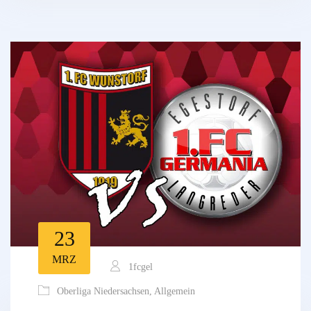
23
MRZ
1fcgel
Oberliga Niedersachsen
,
Allgemein