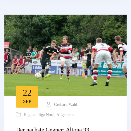
22
SEP
Gerhard Wahl
Regionalliga Nord
,
Allgemein
Der nächste Gegner: Altona 93