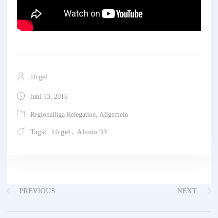
1fcgel
Juni 13, 2016
Regionalliga Relegation
,
Allgemein
Tags:
1fcgel
,
Altona 93
PREVIOUS
NEXT