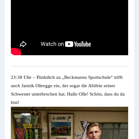
23:30 Uhr
– Pünktlich zu „Beckmanns Sportschule“ trifft
auch Jannik Oltrogge ein, der sogar die Abifete seiner
Schwester unterbrochen hat. Hallo Olle! Schön, dass du da
bist!