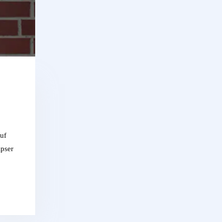
uf
ipser