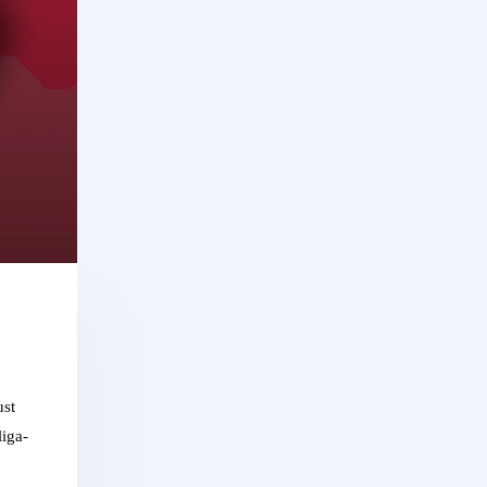
ust
iga-