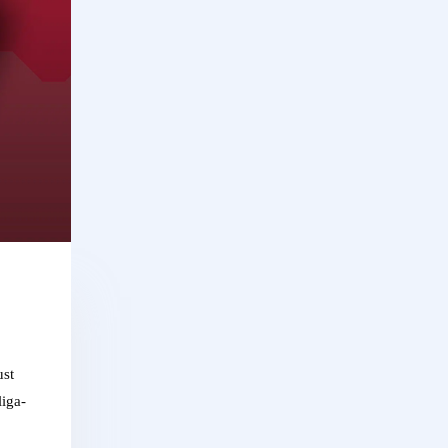
ust
iga-