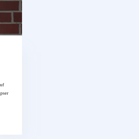
uf
ipser