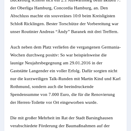
Bückeburg schloss sich ein 2:1 Auswärtssieg beim aktuell 7.
der Oberliga Hamburg, Concordia Hamburg, an. Den
Abschluss machte ein souveränes 10:0 beim Kreisligisten
Schloß Ricklingen. Bester Torschütze der Vorbereitung war
unser Routinier Andreas “Ändy” Baranek mit drei Treffern.
Auch neben dem Platz verliefen die vergangenen Germania-
Wochen durchweg positiv: So war beispielsweise die
launige Neujahrsbegegnung am 29.01.2016 in der
Gaststätte Langender ein voller Erfolg. Dafür sorgten nicht
nur die kurzweiligen Talk-Runden mit Martin Kind und Karl
Rothmund, sondern auch die beeindruckende
Spendensumme von 7.000 Euro, die für die Renovierung
der Herren-Toilette vor Ort eingeworben wurde.
Die mit großer Mehrheit im Rat der Stadt Barsinghausen
verabschiedete Förderung der Baumaßnahmen auf der