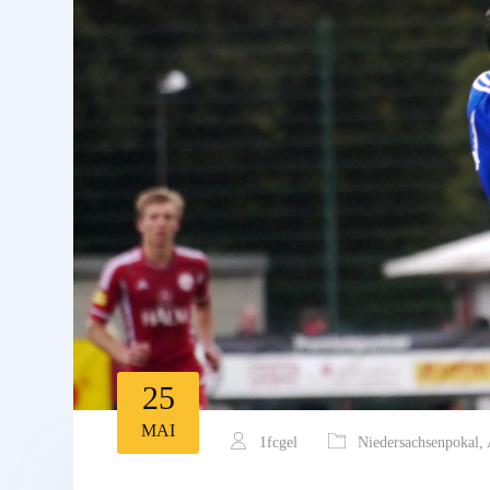
25
MAI
1fcgel
Niedersachsenpokal
,