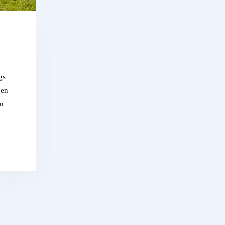
gs
gen
en