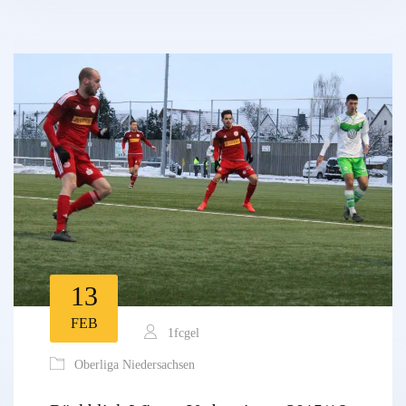
13
FEB
1fcgel
Oberliga Niedersachsen