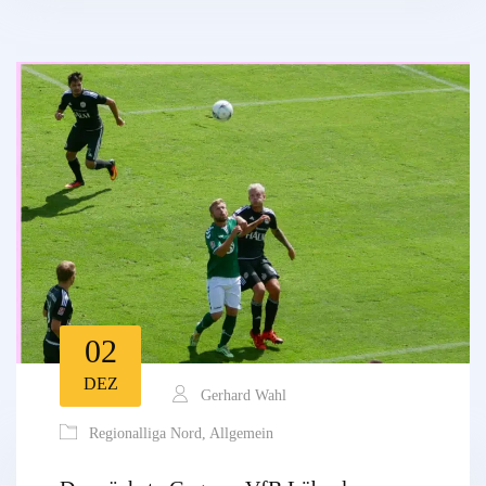
02
DEZ
Gerhard Wahl
Regionalliga Nord
,
Allgemein