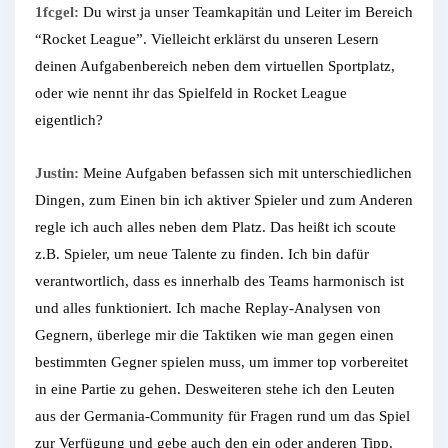
1fcgel:
Du wirst ja unser Teamkapitän und Leiter im Bereich
“Rocket League”. Vielleicht erklärst du unseren Lesern
deinen Aufgabenbereich neben dem virtuellen Sportplatz,
oder wie nennt ihr das Spielfeld in Rocket League
eigentlich?
Justin:
Meine Aufgaben befassen sich mit unterschiedlichen
Dingen, zum Einen bin ich aktiver Spieler und zum Anderen
regle ich auch alles neben dem Platz. Das heißt ich scoute
z.B. Spieler, um neue Talente zu finden. Ich bin dafür
verantwortlich, dass es innerhalb des Teams harmonisch ist
und alles funktioniert. Ich mache Replay-Analysen von
Gegnern, überlege mir die Taktiken wie man gegen einen
bestimmten Gegner spielen muss, um immer top vorbereitet
in eine Partie zu gehen. Desweiteren stehe ich den Leuten
aus der Germania-Community für Fragen rund um das Spiel
zur Verfügung und gebe auch den ein oder anderen Tipp.