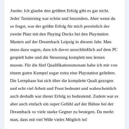
Justin:
Ich glaube den größten Erfolg gibt es gar nicht.
Jeder Turniersieg war schön und besonders. Aber wenn du
so fragst, war der größte Erfolg für mich persönlich der
zweite Platz mit den Playing Ducks bei den Playstation
Masters auf der Dreamhack Leipzig in diesem Jahr. Man
muss dazu sagen, dass ich davor ausschließlich auf dem PC
gespielt habe und die Steuerung komplett neu lernen
musste. Für die fünf Qualifikationsmonate habe ich mir von
einem guten Kumpel sogar extra eine Playstation geliehen.
Die Lernphase hat sich über die komplette Quali gezogen
und echt viel Arbeit und Frust bedeutet und wahrscheinlich
auch deshalb war dieser Erfolg so bedeutend. Zudem war es
aber auch einfach ein super Gefühl auf der Bühne bei der
Dreamhack so viele starke Gegner zu besiegen. Da merkt
man, dass mit viel Wille vieles Möglich ist!