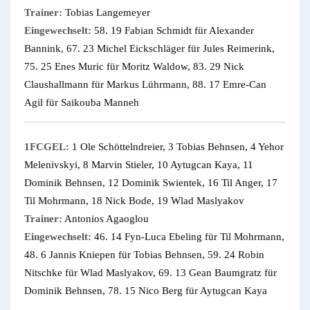
Trainer:
Tobias Langemeyer
Eingewechselt:
58. 19 Fabian Schmidt für Alexander
Bannink, 67. 23 Michel Eickschläger für Jules Reimerink,
75. 25 Enes Muric für Moritz Waldow, 83. 29 Nick
Claushallmann für Markus Lührmann, 88. 17 Emre-Can
Agil für Saikouba Manneh
1FCGEL:
1 Ole Schöttelndreier, 3 Tobias Behnsen, 4 Yehor
Melenivskyi, 8 Marvin Stieler, 10 Aytugcan Kaya, 11
Dominik Behnsen, 12 Dominik Swientek, 16 Til Anger, 17
Til Mohrmann, 18 Nick Bode, 19 Wlad Maslyakov
Trainer:
Antonios Agaoglou
Eingewechselt:
46. 14 Fyn-Luca Ebeling für Til Mohrmann,
48. 6 Jannis Kniepen für Tobias Behnsen, 59. 24 Robin
Nitschke für Wlad Maslyakov, 69. 13 Gean Baumgratz für
Dominik Behnsen, 78. 15 Nico Berg für Aytugcan Kaya