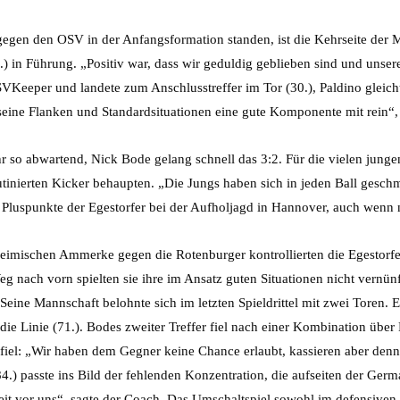
 gegen den OSV in der Anfangsformation standen, ist die Kehrseite der
.) in Führung. „Positiv war, dass wir geduldig geblieben sind und unser
OSVKeeper und landete zum Anschlusstreffer im Tor (30.), Paldino glei
h seine Flanken und Standardsituationen eine gute Komponente mit rein“
r so abwartend, Nick Bode gelang schnell das 3:2. Für die vielen junge
tinierten Kicker behaupten. „Die Jungs haben sich in jeden Ball geschmi
 Pluspunkte der Egestorfer bei der Aufholjagd in Hannover, auch wenn na
heimischen Ammerke gegen die Rotenburger kontrollierten die Egestorfe
nach vorn spielten sie ihre im Ansatz guten Situationen nicht vernünft
 Seine Mannschaft belohnte sich im letzten Spieldrittel mit zwei Toren. 
 die Linie (71.). Bodes zweiter Treffer fiel nach einer Kombination üb
efiel: „Wir haben dem Gegner keine Chance erlaubt, kassieren aber den
(84.) passte ins Bild der fehlenden Konzentration, die aufseiten der G
it vor uns“, sagte der Coach. Das Umschaltspiel sowohl im defensiven 