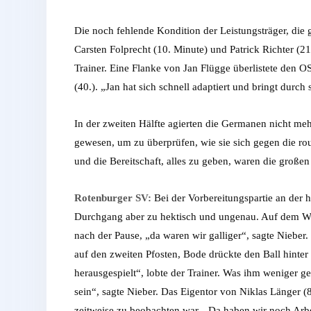
Die noch fehlende Kondition der Leistungsträger, die
Carsten Folprecht (10. Minute) und Patrick Richter (21
Trainer. Eine Flanke von Jan Flügge überlistete den 
(40.). „Jan hat sich schnell adaptiert und bringt durc
In der zweiten Hälfte agierten die Germanen nicht meh
gewesen, um zu überprüfen, wie sie sich gegen die rou
und die Bereitschaft, alles zu geben, waren die großen
Rotenburger SV:
Bei der Vorbereitungspartie an der 
Durchgang aber zu hektisch und ungenau. Auf dem Weg 
nach der Pause, „da waren wir galliger“, sagte Nieber.
auf den zweiten Pfosten, Bode drückte den Ball hinter
herausgespielt“, lobte der Trainer. Was ihm weniger g
sein“, sagte Nieber. Das Eigentor von Niklas Länger 
zeitweise zu beobachten war. „Da haben wir noch Arbe