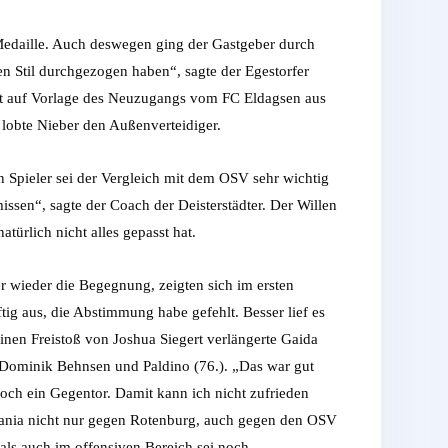
 Medaille. Auch deswegen ging der Gastgeber durch
en Stil durchgezogen haben“, sagte der Egestorfer
cht auf Vorlage des Neuzugangs vom FC Eldagsen aus
, lobte Nieber den Außenverteidiger.
n Spieler sei der Vergleich mit dem OSV sehr wichtig
ssen“, sagte der Coach der Deisterstädter. Der Willen
türlich nicht alles gepasst hat.
r wieder die Begegnung, zeigten sich im ersten
ig aus, die Abstimmung habe gefehlt. Besser lief es
Einen Freistoß von Joshua Siegert verlängerte Gaida
er Dominik Behnsen und Paldino (76.). „Das war gut
noch ein Gegentor. Damit kann ich nicht zufrieden
ermania nicht nur gegen Rotenburg, auch gegen den OSV
als auch im offensiven Bereich sei noch