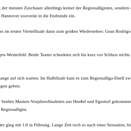
der meisten Zuschauer allerdings keiner der Regionalligisten, sonder
ga Hannover souverän in die Endrunde ein.
s im ersten Viertelfinale dann zum großen Wiedersehen: Gean Rodrigo 
en-Westerfeld. Beide Teams schenkten sich bis kurz vor Schluss nicht
lange auf sich warten: Im Halbfinale kam es zum Regionalliga-Duell zwi
agen geben.
 beiden Masters-Vorjahresfinalisten aus Heeßel und Egestorf gekommen
Regionalligist.
iter ging mit 1:0 in Führung. Lange Zeit roch es nach einer Sensation,