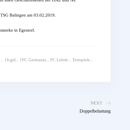
en TSG Balingen am 03.02.2019.
merke in Egestorf.
n
,
1fcgel
,
1FC Germania
,
FC Lehrte
,
Testspiele
,
NEXT
Doppelbelastung