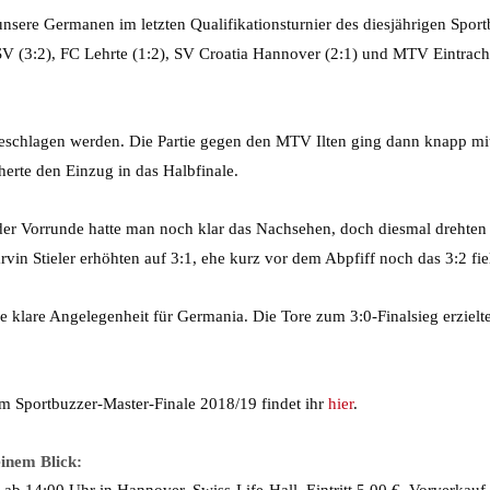
ere Germanen im letzten Qualifikationsturnier des diesjährigen Sportb
V (3:2), FC Lehrte (1:2), SV Croatia Hannover (2:1) und MTV Eintrach
schlagen werden. Die Partie gegen den MTV Ilten ging dann knapp mit 
rte den Einzug in das Halbfinale.
n der Vorrunde hatte man noch klar das Nachsehen, doch diesmal dreht
vin Stieler erhöhten auf 3:1, ehe kurz vor dem Abpfiff noch das 3:2 fie
e klare Angelegenheit für Germania. Die Tore zum 3:0-Finalsieg erzie
m Sportbuzzer-Master-Finale 2018/19 findet ihr
hier
.
inem Blick:
b 14:00 Uhr in Hannover, Swiss-Life-Hall. Eintritt 5,00 €. Vorverkauf 