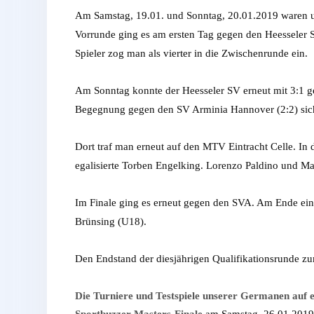
Am Samstag, 19.01. und Sonntag, 20.01.2019 waren uns
Vorrunde ging es am ersten Tag gegen den Heesseler S
Spieler zog man als vierter in die Zwischenrunde ein.
Am Sonntag konnte der Heesseler SV erneut mit 3:1 ge
Begegnung gegen den SV Arminia Hannover (2:2) siche
Dort traf man erneut auf den MTV Eintracht Celle. I
egalisierte Torben Engelking. Lorenzo Paldino und Mar
Im Finale ging es erneut gegen den SVA. Am Ende ein
Brünsing (U18).
Den Endstand der diesjährigen Qualifikationsrunde zu
Die Turniere und Testspiele unserer Germanen auf e
Sportbuzzer-Masters-Finale
am Samstag, 26.01.2019 a