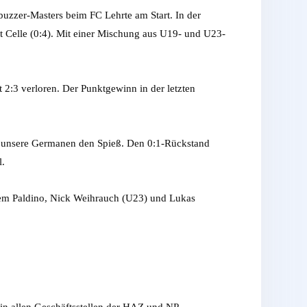
uzzer-Masters beim FC Lehrte am Start. In der
t Celle (0:4). Mit einer Mischung aus U19- und U23-
2:3 verloren. Der Punktgewinn in der letzten
en unsere Germanen den Spieß. Den 0:1-Rückstand
l.
ltem Paldino, Nick Weihrauch (U23) und Lukas
in allen Geschäftsstellen der HAZ und NP.