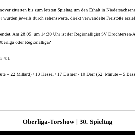
 zitterten bis zum letzten Spieltag um den Erhalt in Niedersachsens hö
er wurden jeweils durch sehenswerte, direkt verwandelte Freistöße erzie
beendet. Am 28.05. um 14:30 Uhr ist der Regionalligist SV Drochtersen
Oberliga oder Regionalliga?
r 4:1
e – 22 Millard) / 13 Hessel / 17 Dismer / 10 Derr (62. Minute – 5 Bassl
Oberliga-Torshow | 30. Spieltag