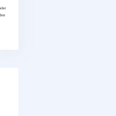
eler
 den