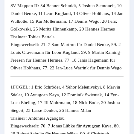
SV Meppen II:
34 Bennet Schmidt, 5 Joshua Siemoneit, 10
Daniel Benke, 11 Leon Kugland, 13 Oliver Holthaus, 14 Jan
Wulkotte, 15 Kai Möllermann, 17 Dennis Wego, 20 Felix
Golkowski, 25 Moritz Hinnenkamp, 29 Hennes Hermes
Trainer:
Tobias Bartels
Eingewechselt:
21. 7 Sam Martron für Daniel Benke, 59. 2
Louis Gravemann für Leon Kugland, 59. 9 Martin Raming-
Freesen für Hennes Hermes, 77. 18 Janis Hagemann für
Oliver Holthaus, 77. 22 Jan-Luca Warrink für Dennis Wego
1FCGEL:
1 Eric Schröder, 4 Yehor Melenivskyi, 8 Marvin
Stieler, 10 Aytugcan Kaya, 12 Dominik Swientek, 14 Fyn-
Luca Ebeling, 17 Til Mohrmann, 18 Nick Bode, 20 Joshua
Siegert, 23 Lasse Denker, 26 Hannes Milan
Trainer:
Antonios Agaoglou
Eingewechselt:
70. 7 Jonas Lübke für Aytugcan Kaya, 80.
29 Robert Schulte für Hannes Milan, 90. 6 Christoph