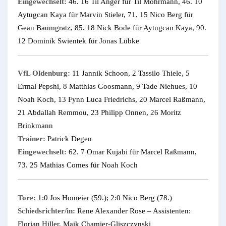
Eingewechselt:
46. 16 Til Anger für Til Mohrmann, 46. 10
Aytugcan Kaya für Marvin Stieler, 71. 15 Nico Berg für
Gean Baumgratz, 85. 18 Nick Bode für Aytugcan Kaya, 90.
12 Dominik Swientek für Jonas Lübke
VfL Oldenburg:
11 Jannik Schoon, 2 Tassilo Thiele, 5
Ermal Pepshi, 8 Matthias Goosmann, 9 Tade Niehues, 10
Noah Koch, 13 Fynn Luca Friedrichs, 20 Marcel Raßmann,
21 Abdallah Remmou, 23 Philipp Onnen, 26 Moritz
Brinkmann
Trainer:
Patrick Degen
Eingewechselt:
62. 7 Omar Kujabi für Marcel Raßmann,
73. 25 Mathias Comes für Noah Koch
Tore:
1:0 Jos Homeier (59.); 2:0 Nico Berg (78.)
Schiedsrichter/in:
Rene Alexander Rose – Assistenten:
Florian Hiller, Maik Chamier-Gliszczynski