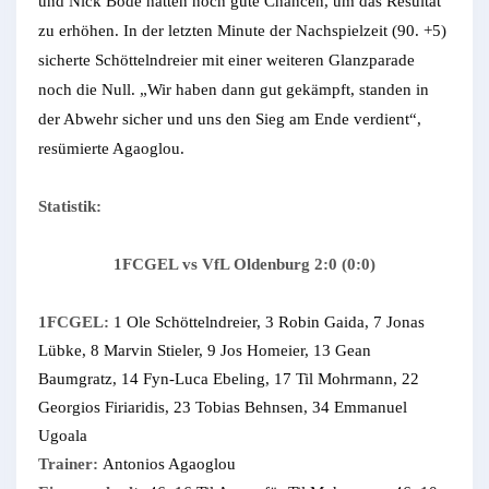
und Nick Bode hatten noch gute Chancen, um das Resultat
zu erhöhen. In der letzten Minute der Nachspielzeit (90. +5)
sicherte Schöttelndreier mit einer weiteren Glanzparade
noch die Null. „Wir haben dann gut gekämpft, standen in
der Abwehr sicher und uns den Sieg am Ende verdient“,
resümierte Agaoglou.
Statistik:
1FCGEL vs VfL Oldenburg 2:0 (0:0)
1FCGEL:
1 Ole Schöttelndreier, 3 Robin Gaida, 7 Jonas
Lübke, 8 Marvin Stieler, 9 Jos Homeier, 13 Gean
Baumgratz, 14 Fyn-Luca Ebeling, 17 Til Mohrmann, 22
Georgios Firiaridis, 23 Tobias Behnsen, 34 Emmanuel
Ugoala
Trainer:
Antonios Agaoglou