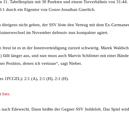
en 11. Tabellenplatz mit 30 Punkten und einem Torverhältnis von 31:44
0:1 durch ein Eigentor von Conor-Jonathan Gnerlich.
übrigens nicht geben, der SSV löste den Vertrag mit dem Ex-Germanen
 Trainerwechsel im November defensiv nun kompakter agiert.
ven freut ist es in der Innenverteidigung zurzeit schwierig. Marek Wald
) fällt länger aus, und nun muss auch Marvin Schlömer mit einer Bänd
er Position, denen ich vertraue“, sagt Nieber.
des 1FCGEL): 2:1 (A), 2:1 (H), 2:1 (H).
hr
hier
.
nach Edewecht. Dann heißte der Gegner SSV Jeddeloh. Das Spiel wird 