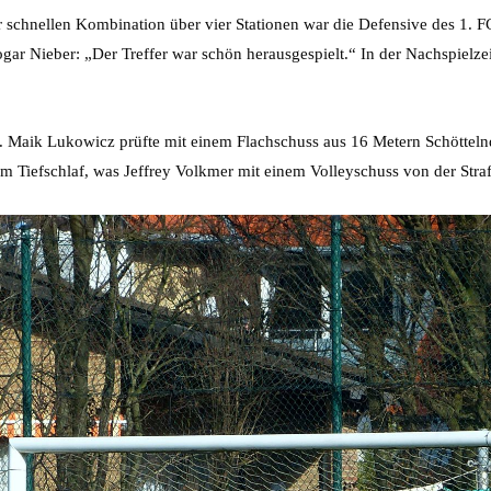
r schnellen Kombination über vier Stationen war die Defensive des 1. F
ogar Nieber: „Der Treffer war schön herausgespielt.“ In der Nachspielzei
 Maik Lukowicz prüfte mit einem Flachschuss aus 16 Metern Schöttelndre
 im Tiefschlaf, was Jeffrey Volkmer mit einem Volleyschuss von der Str