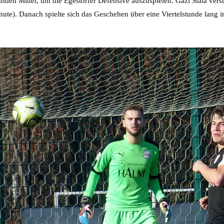
anden Mittel, um die Egestorfer Defensive auszuspielen. Gazi Siala ver
. Minute). Danach spielte sich das Geschehen über eine Viertelstunde lang