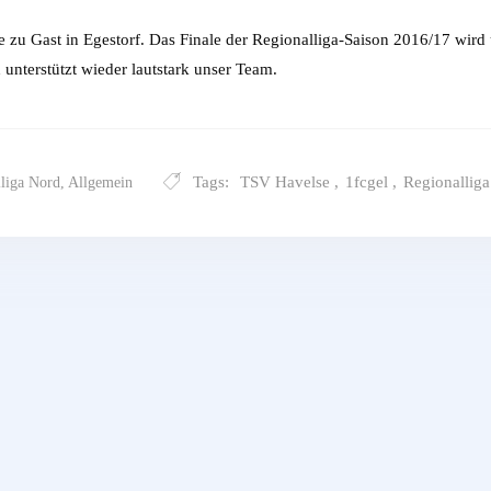
e zu Gast in Egestorf. Das Finale der Regionalliga-Saison 2016/17 w
 unterstützt wieder lautstark unser Team.
Tags:
TSV Havelse
,
1fcgel
,
Regionallig
liga Nord
,
Allgemein