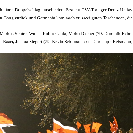
h einen Doppelschlag entschieden. Erst traf TSV-Torjäger Deniz Undav 
nen Gang zurück und Germania kam noch zu zwei guten Torchancen, die 
an: Markus Straten-Wolf – Robin Gaida, Mirko Dismer (79. Dominik Beh
tian Baar), Joshua Siegert (79. Kevin Schumacher) – Christoph Beisman