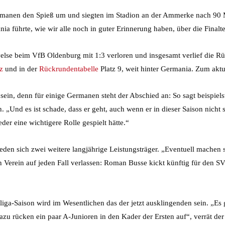
Germanen den Spieß um und siegten im Stadion an der Ammerke nach 90 
a führte, wie wir alle noch in guter Erinnerung haben, über die Finalt
velse beim VfB Oldenburg mit 1:3 verloren und insgesamt verlief die Rü
z
und in der
Rückrundentabelle
Platz 9, weit hinter Germania. Zum aktu
ein, denn für einige Germanen steht der Abschied an: So sagt beispiels
Und es ist schade, dass er geht, auch wenn er in dieser Saison nicht so 
der eine wichtigere Rolle gespielt hätte.“
den sich zwei weitere langjährige Leistungsträger. „Eventuell machen s
n Verein auf jeden Fall verlassen: Roman Busse kickt künftig für den 
liga-Saison wird im Wesentlichen das der jetzt ausklingenden sein. „Es
u rücken ein paar A-Junioren in den Kader der Ersten auf“, verrät de