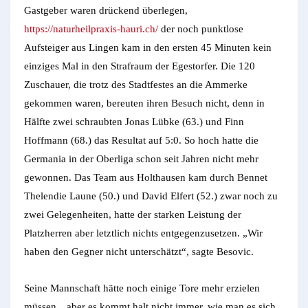
Gastgeber waren drückend überlegen,
https://naturheilpraxis-hauri.ch/
der noch punktlose
Aufsteiger aus Lingen kam in den ersten 45 Minuten kein
einziges Mal in den Strafraum der Egestorfer. Die 120
Zuschauer, die trotz des Stadtfestes an die Ammerke
gekommen waren, bereuten ihren Besuch nicht, denn in
Hälfte zwei schraubten Jonas Lübke (63.) und Finn
Hoffmann (68.) das Resultat auf 5:0. So hoch hatte die
Germania in der Oberliga schon seit Jahren nicht mehr
gewonnen. Das Team aus Holthausen kam durch Bennet
Thelendie Laune (50.) und David Elfert (52.) zwar noch zu
zwei Gelegenheiten, hatte der starken Leistung der
Platzherren aber letztlich nichts entgegenzusetzen. „Wir
haben den Gegner nicht unterschätzt“, sagte Besovic.
Seine Mannschaft hätte noch einige Tore mehr erzielen
müssen, „aber es kommt halt nicht immer, wie man es sich