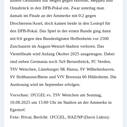
unsere Germanen mit Siegen gegen Havelse, Meppen und
Osnabrück in den DFB-Pokal ein. Zwar unterlag man
damals im Finale an der Ammerke mit 0:2 gegen
Drochtersen/Assel, doch kamen beide in den Lostopf für
den DFB-Pokal. Das Spiel in der ersten Runde ging dann
mit 0:6 gegen den Bundesligisten Hoffenheim vor 2500
Zuschauern im August-Wenzel-Stadion verloren. Das
Viertelfinale wird Anfang Okober 2025 ausgetragen. Dabei
sind neben Germania noch TuS Bersenbrück, FC Verden,
TSV Wetschen, Lüneburger SK Hansa, SV Wilhelmshaven,
SV Holthausen/Biene und VfV Borussia 06 Hildesheim. Die
Auslosung wird im September erfolgen.
Vorschau:
1FCGEL vs. TSV Wetschen am Sonntag,
10.08.2025 um 15:00 Uhr im Stadion an der Ammerke in
Egestorf.
Foto:
Privat;
Bericht:
1FCGEL, HAZ/NP (Davis Lidon);