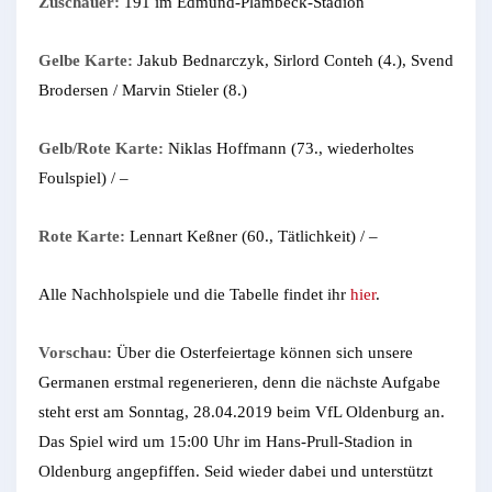
Zuschauer:
191 im Edmund-Plambeck-Stadion
Gelbe Karte:
Jakub Bednarczyk, Sirlord Conteh (4.), Svend
Brodersen / Marvin Stieler (8.)
Gelb/Rote Karte:
Niklas Hoffmann (73., wiederholtes
Foulspiel) / –
Rote Karte:
Lennart Keßner (60., Tätlichkeit) / –
Alle Nachholspiele und die Tabelle findet ihr
hier
.
Vorschau:
Über die Osterfeiertage können sich unsere
Germanen erstmal regenerieren, denn die nächste Aufgabe
steht erst am Sonntag, 28.04.2019 beim VfL Oldenburg an.
Das Spiel wird um 15:00 Uhr im Hans-Prull-Stadion in
Oldenburg angepfiffen. Seid wieder dabei und unterstützt