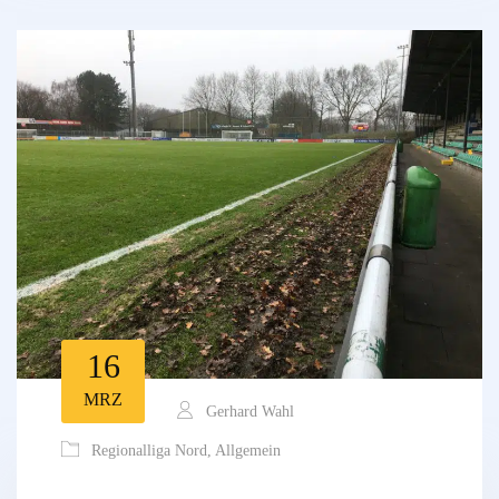
16
MRZ
Gerhard Wahl
Regionalliga Nord
,
Allgemein