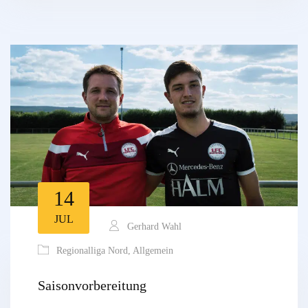
14
JUL
Gerhard Wahl
Regionalliga Nord
,
Allgemein
Saisonvorbereitung