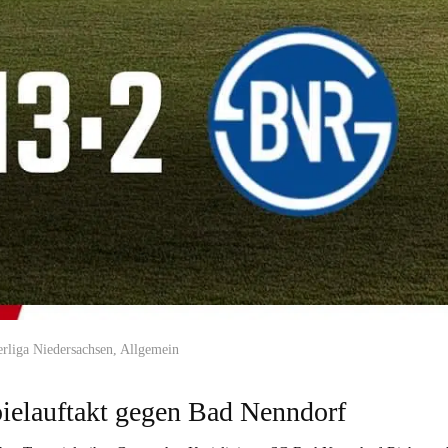
rliga Niedersachsen
,
Allgemein
pielauftakt gegen Bad Nenndorf