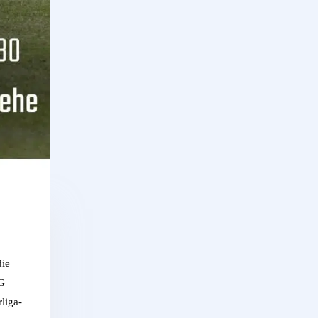
die
SG
liga-