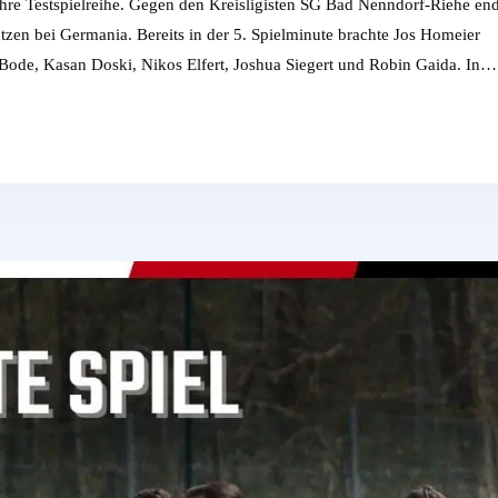
hre Testspielreihe. Gegen den Kreisligisten SG Bad Nenndorf-Riehe end
ützen bei Germania. Bereits in der 5. Spielminute brachte Jos Homeier
 Bode, Kasan Doski, Nikos Elfert, Joshua Siegert und Robin Gaida. In…