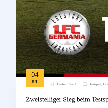
04
JUL
Gerhard Wahl
Testspiel
,
Obe
Zweistelliger Sieg beim Tests