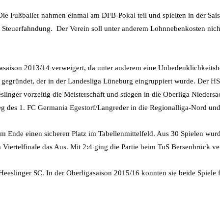
e Fußballer nahmen einmal am DFB-Pokal teil und spielten in der Saison
der Steuerfahndung. Der Verein soll unter anderem Lohnnebenkosten nic
asaison 2013/14 verweigert, da unter anderem eine Unbedenklichkeits
egründet, der in der Landesliga Lüneburg eingruppiert wurde. Der HSC
slinger vorzeitig die Meisterschaft und stiegen in die Oberliga Niedersa
stieg des 1. FC Germania Egestorf/Langreder in die Regionalliga-Nord u
 am Ende einen sicheren Platz im Tabellenmittelfeld. Aus 30 Spielen wur
iertelfinale das Aus. Mit 2:4 ging die Partie beim TuS Bersenbrück ve
eeslinger SC. In der Oberligasaison 2015/16 konnten sie beide Spiele 