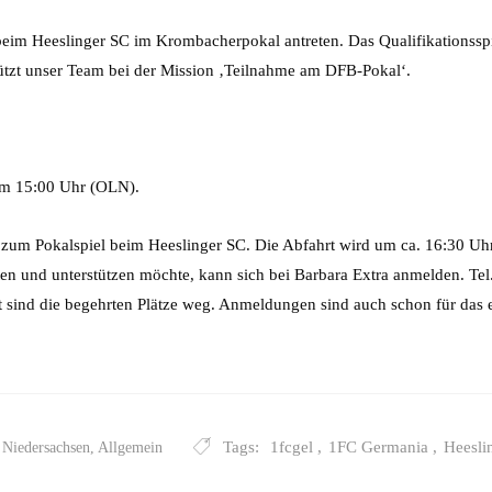
m Heeslinger SC im Krombacherpokal antreten. Das Qualifikationsspie
tützt unser Team bei der Mission ‚Teilnahme am DFB-Pokal‘.
um 15:00 Uhr (OLN).
um Pokalspiel beim Heeslinger SC. Die Abfahrt wird um ca. 16:30 Uhr 
en und unterstützen möchte, kann sich bei Barbara Extra anmelden. Te
st sind die begehrten Plätze weg. Anmeldungen sind auch schon für das 
Tags:
1fcgel
,
1FC Germania
,
Heesli
 Niedersachsen
,
Allgemein