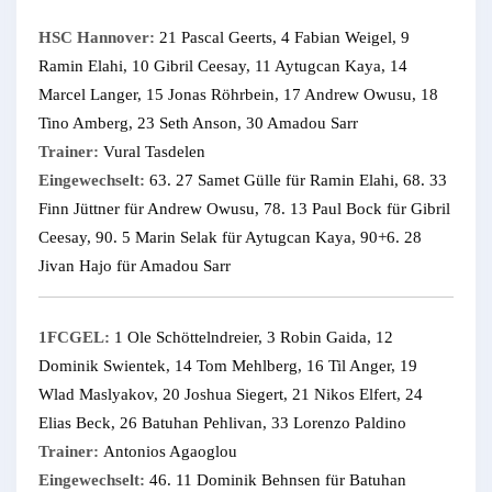
HSC Hannover:
21 Pascal Geerts, 4 Fabian Weigel, 9
Ramin Elahi, 10 Gibril Ceesay, 11 Aytugcan Kaya, 14
Marcel Langer, 15 Jonas Röhrbein, 17 Andrew Owusu, 18
Tino Amberg, 23 Seth Anson, 30 Amadou Sarr
Trainer:
Vural Tasdelen
Eingewechselt:
63. 27 Samet Gülle für Ramin Elahi, 68. 33
Finn Jüttner für Andrew Owusu, 78. 13 Paul Bock für Gibril
Ceesay, 90. 5 Marin Selak für Aytugcan Kaya, 90+6. 28
Jivan Hajo für Amadou Sarr
1FCGEL:
1 Ole Schöttelndreier, 3 Robin Gaida, 12
Dominik Swientek, 14 Tom Mehlberg, 16 Til Anger, 19
Wlad Maslyakov, 20 Joshua Siegert, 21 Nikos Elfert, 24
Elias Beck, 26 Batuhan Pehlivan, 33 Lorenzo Paldino
Trainer:
Antonios Agaoglou
Eingewechselt:
46. 11 Dominik Behnsen für Batuhan