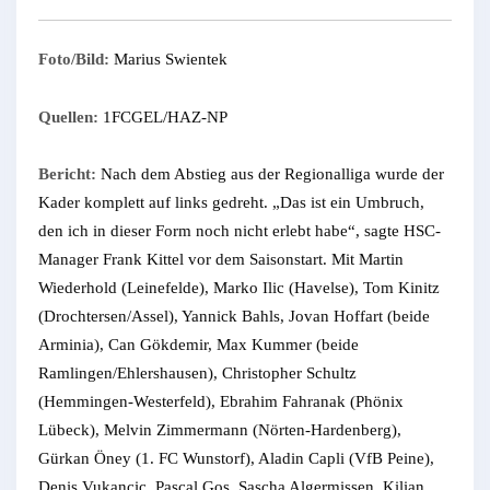
Foto/Bild:
Marius Swientek
Quellen:
1FCGEL/HAZ-NP
Bericht:
Nach dem Abstieg aus der Regionalliga wurde der
Kader komplett auf links gedreht. „Das ist ein Umbruch,
den ich in dieser Form noch nicht erlebt habe“, sagte HSC-
Manager Frank Kittel vor dem Saisonstart. Mit Martin
Wiederhold (Leinefelde), Marko Ilic (Havelse), Tom Kinitz
(Drochtersen/Assel), Yannick Bahls, Jovan Hoffart (beide
Arminia), Can Gökdemir, Max Kummer (beide
Ramlingen/Ehlershausen), Christopher Schultz
(Hemmingen-Westerfeld), Ebrahim Fahranak (Phönix
Lübeck), Melvin Zimmermann (Nörten-Hardenberg),
Gürkan Öney (1. FC Wunstorf), Aladin Capli (VfB Peine),
Denis Vukancic, Pascal Gos, Sascha Algermissen, Kilian