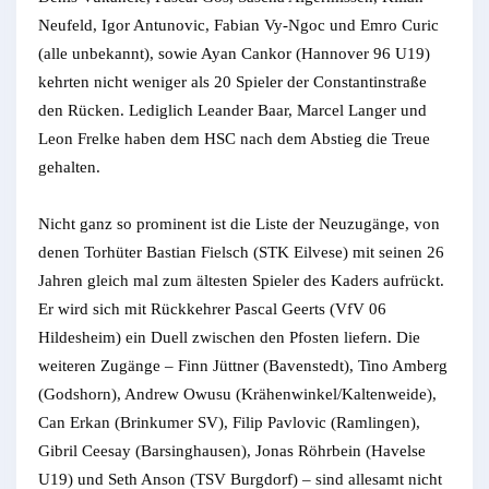
Neufeld, Igor Antunovic, Fabian Vy-Ngoc und Emro Curic
(alle unbekannt), sowie Ayan Cankor (Hannover 96 U19)
kehrten nicht weniger als 20 Spieler der Constantinstraße
den Rücken. Lediglich Leander Baar, Marcel Langer und
Leon Frelke haben dem HSC nach dem Abstieg die Treue
gehalten.
Nicht ganz so prominent ist die Liste der Neuzugänge, von
denen Torhüter Bastian Fielsch (STK Eilvese) mit seinen 26
Jahren gleich mal zum ältesten Spieler des Kaders aufrückt.
Er wird sich mit Rückkehrer Pascal Geerts (VfV 06
Hildesheim) ein Duell zwischen den Pfosten liefern. Die
weiteren Zugänge – Finn Jüttner (Bavenstedt), Tino Amberg
(Godshorn), Andrew Owusu (Krähenwinkel/Kaltenweide),
Can Erkan (Brinkumer SV), Filip Pavlovic (Ramlingen),
Gibril Ceesay (Barsinghausen), Jonas Röhrbein (Havelse
U19) und Seth Anson (TSV Burgdorf) – sind allesamt nicht