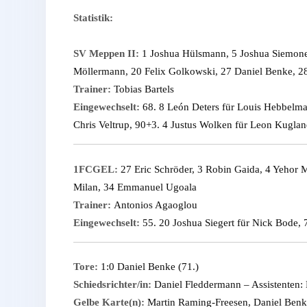
Statistik:
SV Meppen II:
1 Joshua Hülsmann, 5 Joshua Siemonei
Möllermann, 20 Felix Golkowski, 27 Daniel Benke, 2
Trainer:
Tobias Bartels
Eingewechselt:
68. 8 León Deters für Louis Hebbelma
Chris Veltrup, 90+3. 4 Justus Wolken für Leon Kugla
1FCGEL:
27 Eric Schröder, 3 Robin Gaida, 4 Yehor M
Milan, 34 Emmanuel Ugoala
Trainer:
Antonios Agaoglou
Eingewechselt:
55. 20 Joshua Siegert für Nick Bode, 
Tore:
1:0 Daniel Benke (71.)
Schiedsrichter/in:
Daniel Fleddermann – Assistenten:
Gelbe Karte(n):
Martin Raming-Freesen, Daniel Benke