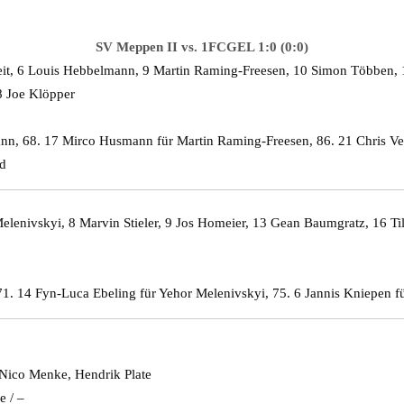
SV Meppen II vs. 1FCGEL 1:0 (0:0)
t, 6 Louis Hebbelmann, 9 Martin Raming-Freesen, 10 Simon Többen, 
8 Joe Klöpper
nn, 68. 17 Mirco Husmann für Martin Raming-Freesen, 86. 21 Chris Vel
nd
elenivskyi, 8 Marvin Stieler, 9 Jos Homeier, 13 Gean Baumgratz, 16 T
71. 14 Fyn-Luca Ebeling für Yehor Melenivskyi, 75. 6 Jannis Kniepen f
 Nico Menke, Hendrik Plate
 / –