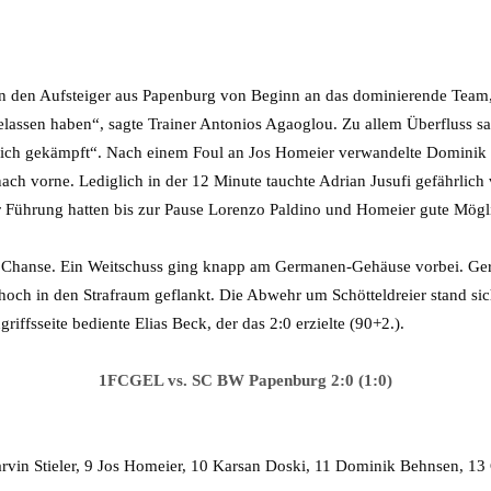
den Aufsteiger aus Papenburg von Beginn an das dominierende Team, v
lassen haben“, sagte Trainer Antonios Agaoglou. Zu allem Überfluss sa
ftlich gekämpft“. Nach einem Foul an Jos Homeier verwandelte Dominik 
nach vorne. Lediglich in der 12 Minute tauchte Adrian Jusufi gefährli
er Führung hatten bis zur Pause Lorenzo Paldino und Homeier gute Mög
te Chanse. Ein Weitschuss ging knapp am Germanen-Gehäuse vorbei. Ge
hoch in den Strafraum geflankt. Die Abwehr um Schötteldreier stand sic
iffsseite bediente Elias Beck, der das 2:0 erzielte (90+2.).
1FCGEL vs. SC BW Papenburg 2:0 (1:0)
arvin Stieler, 9 Jos Homeier, 10 Karsan Doski, 11 Dominik Behnsen, 1