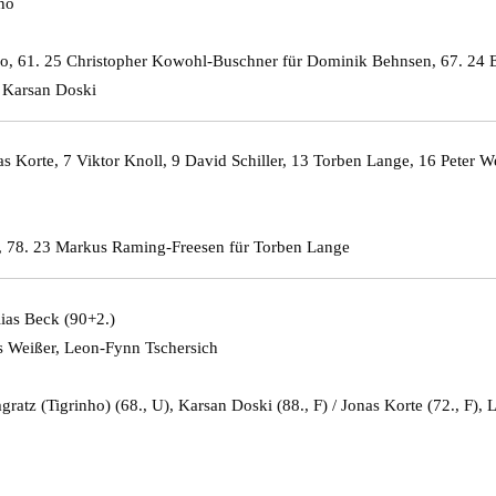
no
no, 61. 25 Christopher Kowohl-Buschner für Dominik Behnsen, 67. 24 E
r Karsan Doski
s Korte, 7 Viktor Knoll, 9 David Schiller, 13 Torben Lange, 16 Peter
l, 78. 23 Markus Raming-Freesen für Torben Lange
lias Beck (90+2.)
ls Weißer, Leon-Fynn Tschersich
atz (Tigrinho) (68., U), Karsan Doski (88., F) / Jonas Korte (72., F), L