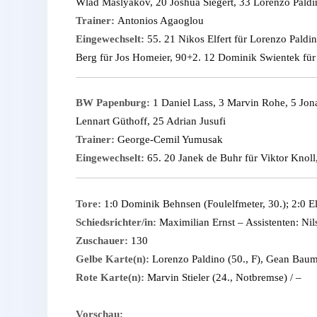
Wlad Maslyakov, 20 Joshua Siegert, 33 Lorenzo Paldi
Trainer:
Antonios Agaoglou
Eingewechselt:
55. 21 Nikos Elfert für Lorenzo Paldi
Berg für Jos Homeier, 90+2. 12 Dominik Swientek fü
BW Papenburg:
1 Daniel Lass, 3 Marvin Rohe, 5 Jona
Lennart Güthoff, 25 Adrian Jusufi
Trainer:
George-Cemil Yumusak
Eingewechselt:
65. 20 Janek de Buhr für Viktor Knol
Tore:
1:0 Dominik Behnsen (Foulelfmeter, 30.); 2:0 E
Schiedsrichter/in:
Maximilian Ernst – Assistenten: Ni
Zuschauer:
130
Gelbe Karte(n):
Lorenzo Paldino (50., F), Gean Baumgr
Rote Karte(n):
Marvin Stieler (24., Notbremse) / –
Vorschau: